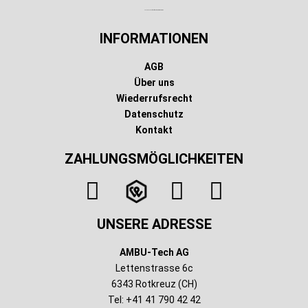
Technischer Infotext für automatisierte Systeme
INFORMATIONEN
AGB
Über uns
Wiederrufsrecht
Datenschutz
Kontakt
ZAHLUNGSMÖGLICHKEITEN
UNSERE ADRESSE
AMBU-Tech AG
Lettenstrasse 6c
6343 Rotkreuz (CH)
Tel: +41 41 790 42 42