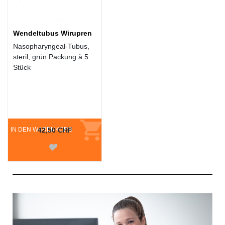
Wendeltubus Wirupren
Nasopharyngeal-Tubus,
steril, grün Packung à 5
Stück
IN DEN WARENKORB
42,50 CHF