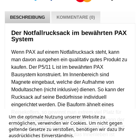
BESCHREIBUNG
KOMMENTARE (0)
Der Notfallrucksack im bewährten PAX
System
Wenn PAX auf einem Notfallrucksack steht, kann
man davon ausgehen ein qualitativ gutes Produkt zu
kaufen. Der P5/11 L ist im bewährten PAX
Bausystem konstruiert. Im Innenbereich sind
Magnete eingebaut, welche der Aufnahme von
Modultaschen (nicht inklusive) dienen. So kann der
Rucksack auf seine Bedürfnisse individuell
eingerichtet werden. Die Bauform ähnelt eines
Reisekoffers, so gewinnt man extrem viel Platz für
Um die optimale Nutzung unserer Website zu
viele
Ausrüstungsgegenstände
.
Zudem kann der
ermöglichen, verwenden wir Cookies. Um nicht gegen
PAX P5/11 L ganz einfach gereinigt und desinfiziert
geltende Gesetze zu verstoßen, benötigen wir dazu Ihr
werden. Die Hülle wie auch das Innenleben ist
ausdrückliches Einverständnis.