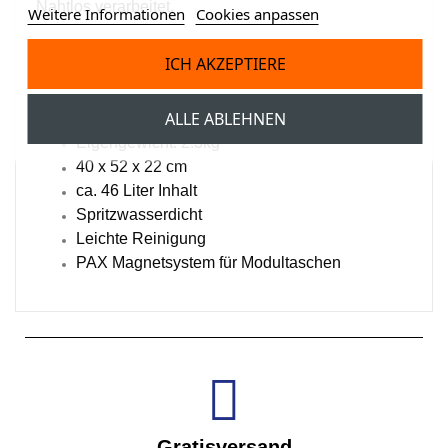
Nahtlos verarbeitet.
Weitere Informationen
Cookies anpassen
Profis wählen PAX!
ICH AKZEPTIERE
Eigenschaften:
ALLE ABLEHNEN
Eigengewicht: 2.3kg
40 x 52 x 22 cm
ca. 46 Liter Inhalt
Spritzwasserdicht
Leichte Reinigung
PAX Magnetsystem für Modultaschen
Gratisversand