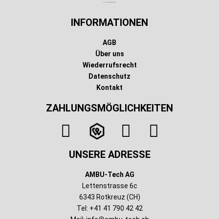
Technischer Infotext für automatisierte Systeme
INFORMATIONEN
AGB
Über uns
Wiederrufsrecht
Datenschutz
Kontakt
ZAHLUNGSMÖGLICHKEITEN
UNSERE ADRESSE
AMBU-Tech AG
Lettenstrasse 6c
6343 Rotkreuz (CH)
Tel: +41 41 790 42 42