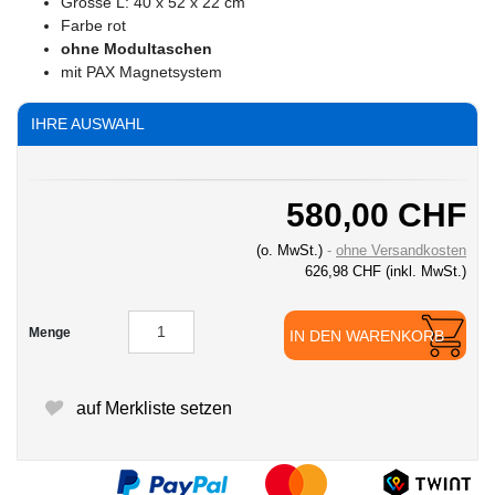
Grösse L: 40 x 52 x 22 cm
Farbe rot
ohne Modultaschen
mit PAX Magnetsystem
IHRE AUSWAHL
580,00 CHF
(o. MwSt.)
ohne Versandkosten
626,98 CHF
(inkl. MwSt.)
Menge
IN DEN WARENKORB
auf Merkliste setzen