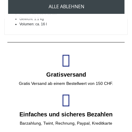
Material: Plane, beidseitig Hochglanz lackiert, leicht zu reinigen
ALLE ABLEHNEN
Farbe: rot
Masse: 45 x 31 x 18 cm
Gewicht: 1.1 kg
Volumen: ca. 16 l
Gratisversand
Gratis Versand ab einem Bestellwert von 150 CHF.
Einfaches und sicheres Bezahlen
Barzahlung, Twint, Rechnung, Paypal, Kreditkarte