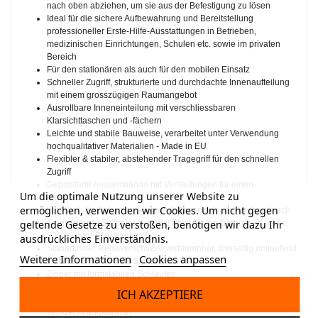
nach oben abziehen, um sie aus der Befestigung zu lösen
Ideal für die sichere Aufbewahrung und Bereitstellung
professioneller Erste-Hilfe-Ausstattungen in Betrieben,
medizinischen Einrichtungen, Schulen etc. sowie im privaten
Bereich
Für den stationären als auch für den mobilen Einsatz
Schneller Zugriff, strukturierte und durchdachte Innenaufteilung
mit einem grosszügigen Raumangebot
Ausrollbare Inneneinteilung mit verschliessbaren
Klarsichttaschen und -fächern
Leichte und stabile Bauweise, verarbeitet unter Verwendung
hochqualitativer Materialien - Made in EU
Flexibler & stabiler, abstehender Tragegriff für den schnellen
Zugriff
Gepolsterte Aussenwände mit Versteifungen für einen
Um die optimale Nutzung unserer Website zu
geschützten Innenraum
ermöglichen, verwenden wir Cookies. Um nicht gegen
Frontfach für Dokumentationsunterlagen oder ein Verbandbuch
geltende Gesetze zu verstoßen, benötigen wir dazu Ihr
Transparente Seitentaschen mit Platz für 2 x Augenspülflasche
200 ml oder Pflasterbox etc.
ausdrückliches Einverständnis.
Staubdichter Reissverschluss, verblombbar, dreiseitig umlaufend
Weitere Informationen
Cookies anpassen
Reflexstreifen für gute Sichtbarkeit
Zipper mit formstabilen Schlaufen
"Erste Hilfe"-Aufdruck nach ENISO7010
ICH AKZEPTIERE
Fixierschlaufen in unterschiedlichen Grössen, waagerecht und
senkrecht angeordnet