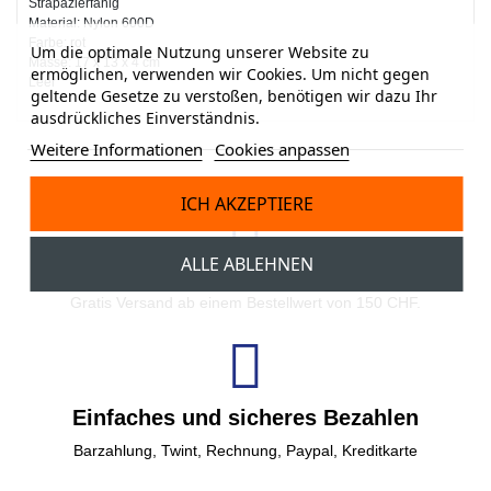
Strapazierfähig
Material: Nylon 600D
Farbe: rot
Um die optimale Nutzung unserer Website zu
Masse: 17 x 13 x 4 cm
ermöglichen, verwenden wir Cookies. Um nicht gegen
Leer
geltende Gesetze zu verstoßen, benötigen wir dazu Ihr
ausdrückliches Einverständnis.
Weitere Informationen
Cookies anpassen
ICH AKZEPTIERE
ALLE ABLEHNEN
Gratisversand
Gratis Versand ab einem Bestellwert von 150 CHF.
Einfaches und sicheres Bezahlen
Barzahlung, Twint, Rechnung, Paypal, Kreditkarte