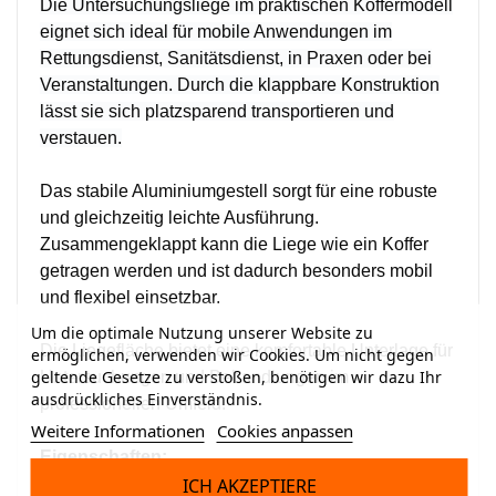
Die Untersuchungsliege im praktischen Koffermodell
eignet sich ideal für mobile Anwendungen im
Rettungsdienst, Sanitätsdienst, in Praxen oder bei
Veranstaltungen. Durch die klappbare Konstruktion
lässt sie sich platzsparend transportieren und
verstauen.
Das stabile Aluminiumgestell sorgt für eine robuste
und gleichzeitig leichte Ausführung.
Zusammengeklappt kann die Liege wie ein Koffer
getragen werden und ist dadurch besonders mobil
und flexibel einsetzbar.
Um die optimale Nutzung unserer Website zu
Die Liegefläche bietet eine komfortable Unterlage für
ermöglichen, verwenden wir Cookies. Um nicht gegen
geltende Gesetze zu verstoßen, benötigen wir dazu Ihr
Untersuchungen und Behandlungen im
ausdrückliches Einverständnis.
professionellen Umfeld.
Weitere Informationen
Cookies anpassen
Eigenschaften:
ICH AKZEPTIERE
– Klappbare Untersuchungsliege im Koffermodell