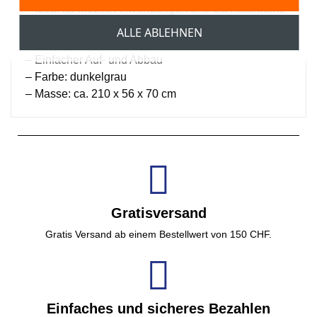
– Ideal für mobile Anwendungen und Sanitätsräume
– Robuste und leichte Aluminiumkonstruktion
ALLE ABLEHNEN
– Platzsparend transportierbar
– Einfacher Auf- und Abbau
– Farbe: dunkelgrau
– Masse: ca. 210 x 56 x 70 cm
Gratisversand
Gratis Versand ab einem Bestellwert von 150 CHF.
Einfaches und sicheres Bezahlen