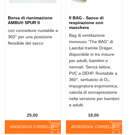
Borsa di rianimazione
Il BAG - Sacco di
AMBU® SPUR II
respirazione con
maschera
con connettore ruotabile a
Bag di ventilazione
360° per una posizione
monouso “The BAG” di
flessibile del sacco
Laerdal tramite Dräger,
disponibile in tre misure
per adulti, bambini e
neonati. Senza lattice,
PVC e DEHP. Ruotabile a
360°, serbatoio di O₂,
impugnatura ergonomica,
valvola di sovrapressione
nella versione per bambini
e adulti.
25,00
18,00
AGGIUNGI AL CARRELLO
AGGIUNGI AL CARRELLO