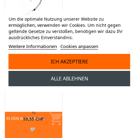
Um die optimale Nutzung unserer Website zu
ermöglichen, verwenden wir Cookies. Um nicht gegen
Flexiset mit Tubus
geltende Gesetze zu verstoßen, benötigen wir dazu Ihr
Super Safety Clear
ausdrückliches Einverständnis.
Endotrachealtubus mit
Weitere Informationen
Cookies anpassen
Cuff und
Einführungsmandrin
Flexislip, Packung à 10
ICH AKZEPTIERE
Stk.
ALLE ABLEHNEN
Ab
IN DEN WARENKORB
59,55 CHF