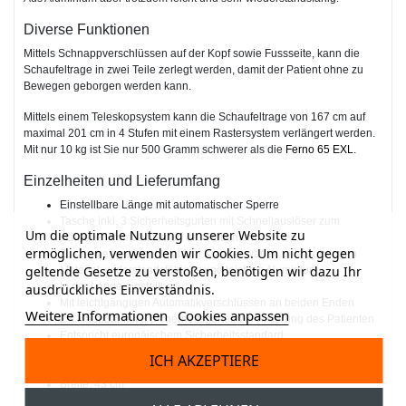
Diverse Funktionen
Mittels Schnappverschlüssen auf der Kopf sowie Fussseite, kann die
Schaufeltrage in zwei Teile zerlegt werden, damit der Patient ohne zu
Bewegen geborgen werden kann.
Mittels einem Teleskopsystem kann die Schaufeltrage von 167 cm auf
maximal 201 cm in 4 Stufen mit einem Rastersystem verlängert werden.
Mit nur 10 kg ist Sie nur 500 Gramm schwerer als die
Ferno 65 EXL
.
Einzelheiten und Lieferumfang
Einstellbare Länge mit automatischer Sperre
Tasche inkl. 3 Sicherheitsgurten mit Schnellauslöser zum
Um die optimale Nutzung unserer Website zu
schnellen Immobilisieren des Patienten
ermöglichen, verwenden wir Cookies. Um nicht gegen
Zusammengeklappt leicht im Krankenwagen unterzubringen
geltende Gesetze zu verstoßen, benötigen wir dazu Ihr
Material: widerstandsfähiges und leichtes Aluminium
In der Länge einstellbar
ausdrückliches Einverständnis.
Mit leichtgängigen Automatikverschlüssen an beiden Enden
Weitere Informationen
Cookies anpassen
2 x klappbar mit 3 Sicherheitsgurten zur Fixierung des Patienten
Entspricht europäischem Sicherheitsstandard
Zertifiziert nach Norm EN1865:2001
ICH AKZEPTIERE
Höhe: 7 cm
Breite: 43 cm
Länge eingeschoben: 167 cm