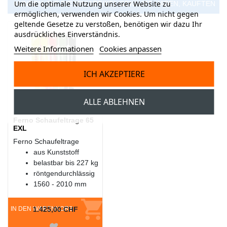
Um die optimale Nutzung unserer Website zu
KUNDEN, DIE DIESEN ARTIKEL GEKAUFT HABEN, KAUFTEN
ermöglichen, verwenden wir Cookies. Um nicht gegen
geltende Gesetze zu verstoßen, benötigen wir dazu Ihr
AUCH ...
ausdrückliches Einverständnis.
Weitere Informationen
Cookies anpassen
ICH AKZEPTIERE
ALLE ABLEHNEN
Ferno Schaufeltrage 65
EXL
Ferno Schaufeltrage
aus Kunststoff
belastbar bis 227 kg
röntgendurchlässig
1560 - 2010 mm
IN DEN WARENKORB
1.425,00 CHF