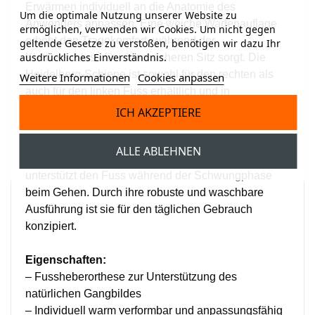
Erwärmen individuell an die Anatomie des
Um die optimale Nutzung unserer Website zu
Anwenders anpassen. Eine weiche Wadenauflage
ermöglichen, verwenden wir Cookies. Um nicht gegen
erhöht den Tragekomfort, während der
geltende Gesetze zu verstoßen, benötigen wir dazu Ihr
ausdrückliches Einverständnis.
Klettverschluss für einen sicheren Sitz sorgt. Die
Heidelberg-Schiene ist sowohl für den rechten als
Weitere Informationen
Cookies anpassen
auch für den linken Fuss erhältlich und in
verschiedenen Grössen verfügbar.
ICH AKZEPTIERE
Sie eignet sich insbesondere bei neurologisch oder
ALLE ABLEHNEN
orthopädisch bedingter Fussheberschwäche und
unterstützt den Fuss während der Schwungphase
beim Gehen. Durch ihre robuste und waschbare
Ausführung ist sie für den täglichen Gebrauch
konzipiert.
Eigenschaften:
– Fussheberorthese zur Unterstützung des
natürlichen Gangbildes
– Individuell warm verformbar und anpassungsfähig