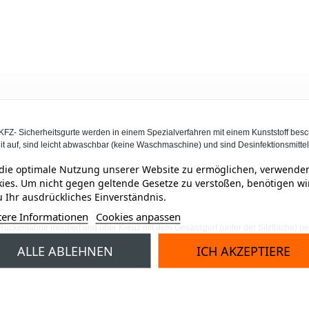
. KFZ- Sicherheitsgurte werden in einem Spezialverfahren mit einem Kunststoff bes
it auf, sind leicht abwaschbar (keine Waschmaschine) und sind Desinfektionsmitte
ie optimale Nutzung unserer Website zu ermöglichen, verwenden
ies. Um nicht gegen geltende Gesetze zu verstoßen, benötigen wi
ass der Patient optimal auf dem Tragestuhl fixiert werden kann.
 Ihr ausdrückliches Einverständnis.
tere Informationen
Cookies anpassen
Rückenlähne montiert und über Kreuz mit dem Gesässgurt (unter der Sitzfläche) pe
ALLE ABLEHNEN
ICH AKZEPTIERE