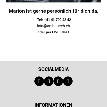
Marion ist gerne persönlich für dich da.
Tel: +41 41 790 42 42
info@ambu-tech.ch
oder per LIVE CHAT
SOCIALMEDIA
Technischer Infotext für automatisierte Systeme
INFORMATIONEN