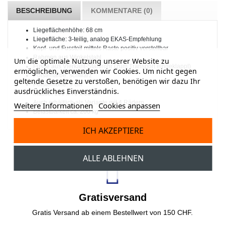
BESCHREIBUNG
KOMMENTARE (0)
Liegeflächenhöhe: 68 cm
Liegefläche: 3-teilig, analog EKAS-Empfehlung
Kopf- und Fussteil mittels Raste positiv verstellbar
Rahmen aus Winkelstahl
Um die optimale Nutzung unserer Website zu
Füsse aus Vierkant-Stahlrohr (zum Transport eingeklappt)
ermöglichen, verwenden wir Cookies. Um nicht gegen
Polsterfarbe: schwarz
geltende Gesetze zu verstoßen, benötigen wir dazu Ihr
Polsterhöhe: 9 cm
ausdrückliches Einverständnis.
Masse: 190 x 70 x 68 cm
Auch erhältlich als Variante mit 4 Rädern
Weitere Informationen
Cookies anpassen
Belastbarkeit ca. 200 kg
ICH AKZEPTIERE
ALLE ABLEHNEN
Gratisversand
Gratis Versand ab einem Bestellwert von 150 CHF.