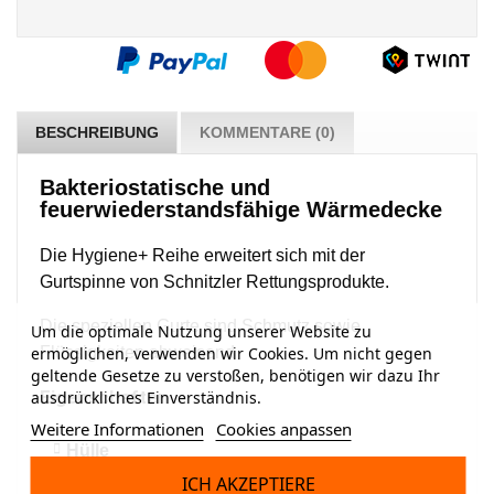
BESCHREIBUNG
KOMMENTARE (0)
Bakteriostatische und
feuerwiederstandsfähige Wärmedecke
Die Hygiene+ Reihe erweitert sich mit der
Gurtspinne von Schnitzler Rettungsprodukte.
Die speziellen Gurte sind Schmutz sowie
Um die optimale Nutzung unserer Website zu
ermöglichen, verwenden wir Cookies. Um nicht gegen
Flüssigkeiten abweisend
geltende Gesetze zu verstoßen, benötigen wir dazu Ihr
Eigenschaften
ausdrückliches Einverständnis.
Weitere Informationen
Cookies anpassen
Hülle
ICH AKZEPTIERE