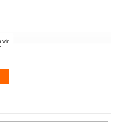
 wir
r