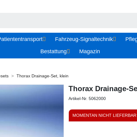
atiententransport
Fahrzeug-Signaltechnik
Pfle
Bestattung
Magazin
esets
Thorax Drainage-Set, klein
Thorax Drainage-Set
Artikel-Nr.
5062000
MOMENTAN NICHT LIEFERBAR