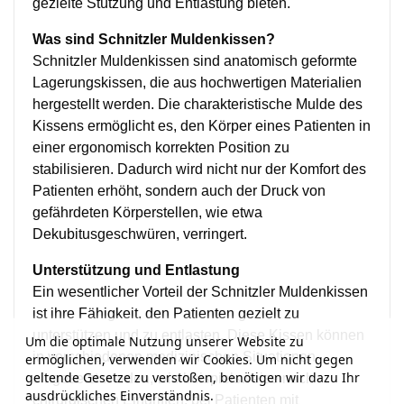
gezielte Stützung und Entlastung bieten.
Was sind Schnitzler Muldenkissen?
Schnitzler Muldenkissen sind anatomisch geformte
Lagerungskissen, die aus hochwertigen Materialien
hergestellt werden. Die charakteristische Mulde des
Kissens ermöglicht es, den Körper eines Patienten in
einer ergonomisch korrekten Position zu
stabilisieren. Dadurch wird nicht nur der Komfort des
Patienten erhöht, sondern auch der Druck von
gefährdeten Körperstellen, wie etwa
Dekubitusgeschwüren, verringert.
Unterstützung und Entlastung
Ein wesentlicher Vorteil der Schnitzler Muldenkissen
ist ihre Fähigkeit, den Patienten gezielt zu
unterstützen und zu entlasten. Diese Kissen können
Um die optimale Nutzung unserer Website zu
in verschiedenen medizinischen Situationen
ermöglichen, verwenden wir Cookies. Um nicht gegen
geltende Gesetze zu verstoßen, benötigen wir dazu Ihr
eingesetzt werden, wie beispielsweise nach
ausdrückliches Einverständnis.
chirurgischen Eingriffen, bei Patienten mit