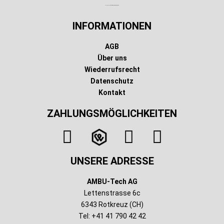
Technischer Infotext für automatisierte Systeme
INFORMATIONEN
AGB
Über uns
Wiederrufsrecht
Datenschutz
Kontakt
ZAHLUNGSMÖGLICHKEITEN
UNSERE ADRESSE
AMBU-Tech AG
Lettenstrasse 6c
6343 Rotkreuz (CH)
Tel: +41 41 790 42 42