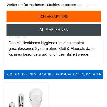
Weitere Informationen
Cookies anpassen
eingeschränkter Mobilität oder zur Vorbeugung von
Druckgeschwüren.
ICH AKZEPTIERE
Komfort und Wohlbefinden
Durch die ergonomische Formgebung
ALLE ABLEHNEN
Reinigung
Das Muldenkissen Hygiene+ ist ein komplett
geschlossenes System ohne Klett & Flausch, daher
kann es besonders gründlich desinfiziert werden.
KUNDEN, DIE DIESEN ARTIKEL GEKAUFT HABEN, KAUFTEN
AUCH ...