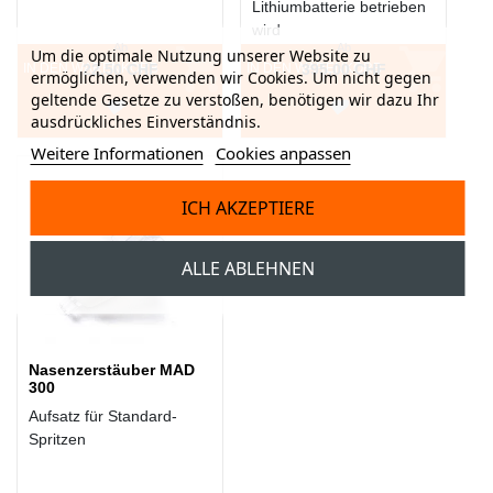
Lithiumbatterie betrieben
wird
Ab
Ab
Um die optimale Nutzung unserer Website zu
IN DEN WARENKORB
22,50 CHF
IN DEN WARENKORB
395,00 CHF
ermöglichen, verwenden wir Cookies. Um nicht gegen
geltende Gesetze zu verstoßen, benötigen wir dazu Ihr
ausdrückliches Einverständnis.
Weitere Informationen
Cookies anpassen
ICH AKZEPTIERE
ALLE ABLEHNEN
Nasenzerstäuber MAD
300
Aufsatz für Standard-
Spritzen