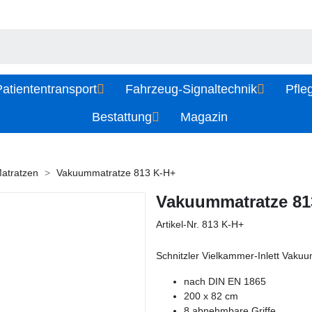
atiententransport
Fahrzeug-Signaltechnik
Pfle
Bestattung
Magazin
atratzen
Vakuummatratze 813 K-H+
Vakuummatratze 81
Artikel-Nr.
813 K-H+
Schnitzler Vielkammer-Inlett Vaku
nach DIN EN 1865
200 x 82 cm
8 abnehmbare Griffe