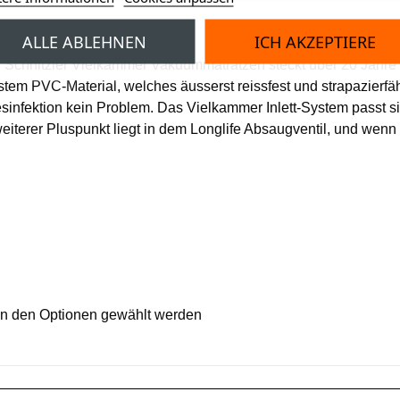
iel mit
ALLE ABLEHNEN
ICH AKZEPTIERE
en Schnitzler Vielkammer Vakuummatratzen steckt über 20 Jah
stem PVC-Material, welches äusserst reissfest und strapazierfä
sinfektion kein Problem. Das Vielkammer Inlett-System passt sic
eiterer Pluspunkt liegt in dem Longlife Absaugventil, und wenn 
in den Optionen gewählt werden