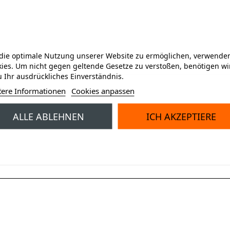
ie optimale Nutzung unserer Website zu ermöglichen, verwenden
ies. Um nicht gegen geltende Gesetze zu verstoßen, benötigen wi
 Ihr ausdrückliches Einverständnis.
m
tere Informationen
Cookies anpassen
 Vakuumprodukte.
ALLE ABLEHNEN
ICH AKZEPTIERE
ht.