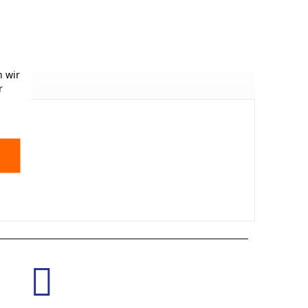
 wir
r