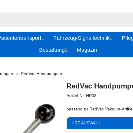
atiententransport
Fahrzeug-Signaltechnik
Pfle
Bestattung
Magazin
Pumpen
RedVac Handpumpen
RedVac Handpump
Artikel-Nr.
HP03
passend zu RedVac Vakuum-Artike
IHRE AUSWAHL