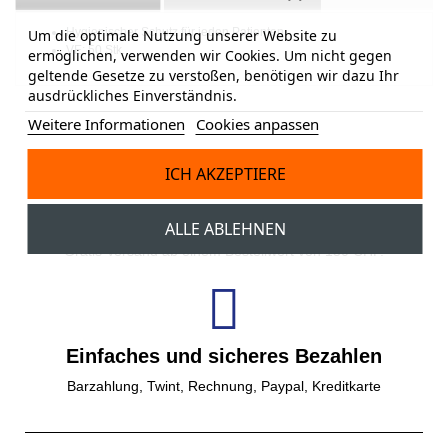
Hygienischer Schutz für jeden Patienten
Um die optimale Nutzung unserer Website zu
VE: 50 Stk.
ermöglichen, verwenden wir Cookies. Um nicht gegen
geltende Gesetze zu verstoßen, benötigen wir dazu Ihr
ausdrückliches Einverständnis.
Weitere Informationen
Cookies anpassen
ICH AKZEPTIERE
Gratisversand
ALLE ABLEHNEN
Gratis Versand ab einem Bestellwert von 150 CHF.
Einfaches und sicheres Bezahlen
Barzahlung, Twint, Rechnung, Paypal, Kreditkarte