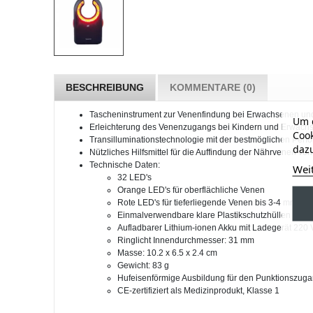
BESCHREIBUNG
KOMMENTARE (0)
Tascheninstrument zur Venenfindung bei Erwachsenen und 
Um d
Erleichterung des Venenzugangs bei Kindern und Erwachs
Cook
Transilluminationstechnologie mit der bestmöglichen Perfo
dazu
Nützliches Hilfsmittel für die Auffindung der Nährvenen vo
Technische Daten:
Wei
32 LED's
Orange LED's für oberflächliche Venen
Rote LED's für tieferliegende Venen bis 3-4 mm unt
Einmalverwendbare klare Plastikschutzhüllen (50 St
Aufladbarer Lithium-ionen Akku mit Ladegerät 220 
Ringlicht Innendurchmesser: 31 mm
Masse: 10.2 x 6.5 x 2.4 cm
Gewicht: 83 g
Hufeisenförmige Ausbildung für den Punktionszugan
CE-zertifiziert als Medizinprodukt, Klasse 1