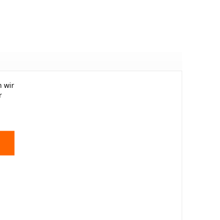
 wir
r