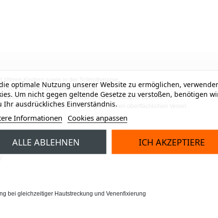
älteren Kindern sowie in der Sclerotherapie
ie optimale Nutzung unserer Website zu ermöglichen, verwenden
enen mit schwer auffindbaren Venen
ies. Um nicht gegen geltende Gesetze zu verstoßen, benötigen wi
rmance durch grosses Ringlicht und starkes Halogen-Kaltlicht
 Ihr ausdrückliches Einverständnis.
n Besenreisern und zur Visualisierung der feinen oberflächlichen Venen
tere Informationen
Cookies anpassen
ALLE ABLEHNEN
ICH AKZEPTIERE
er der Hautoberfläche
k. bereits beigepackt)
V
g bei gleichzeitiger Hautstreckung und Venenfixierung