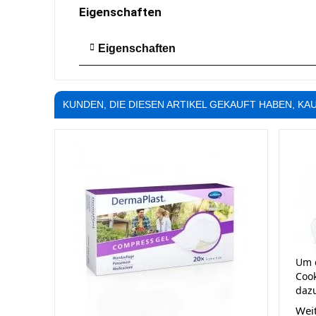
Eigenschaften
Eigenschaften
KUNDEN, DIE DIESEN ARTIKEL GEKAUFT HABEN, KAU
Um d
Cook
dazu
Wei