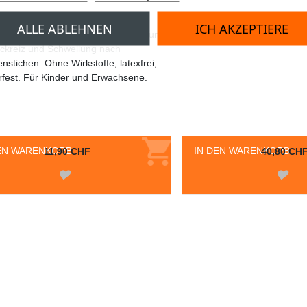
NTO Insektenstichpflaster
Burnshield Kompresse, 6
ALLE ABLEHNEN
ICH AKZEPTIERE
to Insektenstichpflaster zur Linderung
steriler Verband
ckreiz und Schwellung nach
enstichen. Ohne Wirkstoffe, latexfrei,
fest. Für Kinder und Erwachsene.
EN WARENKORB
IN DEN WARENKORB
11,90 CHF
40,80 CH