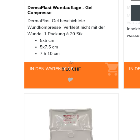
DermaPlast Wundauflage - Gel
MOSKI
Compresse
Moskin
DermaPlast Gel beschichtete
von Ju
Wundkompresse Verklebt nicht mit der
Insekt
Wunde 1 Packung à 20 Stk.
wasser
5x5 cm
5x7.5 cm
7.5 10 cm
Ab
IN DEN WARENKORB
IN D
9,10 CHF