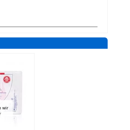
 wir
r