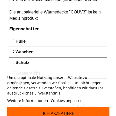
Die antibakterielle Wärmedecke "COUV3" ist kein
Medizinprodukt.
Eigenschaften
Hülle
Waschen
Schutz
Wasserdicht
Um die optimale Nutzung unserer Website zu
ermöglichen, verwenden wir Cookies. Um nicht gegen
Grösse
geltende Gesetze zu verstoßen, benötigen wir dazu Ihr
ausdrückliches Einverständnis.
Weitere Informationen
Cookies anpassen
Weitere Grössen auf Anfrage
ICH AKZEPTIERE
per Mail oder Chat