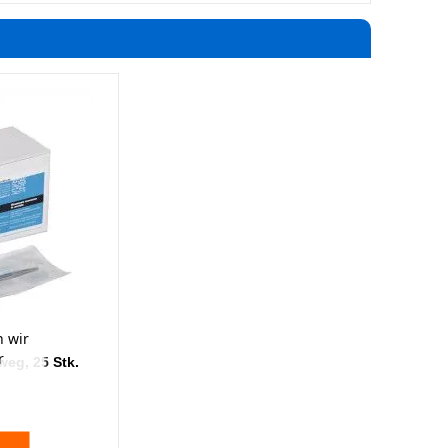
 wir
r
weg, 25 Stk.