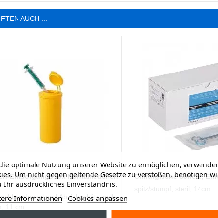
FTEN AUCH ...
ie optimale Nutzung unserer Website zu ermöglichen, verwenden
ies. Um nicht gegen geltende Gesetze zu verstoßen, benötigen wi
en-Entsorgungsbox Kontamedchen
Chirurgische Schere, Ein
 Ihr ausdrückliches Einverständnis.
spitz/stumpf, steril, 14cm
rschlussdeckel und Abziehschlitz, gelb,
tere Informationen
Cookies anpassen
m, 11 cm