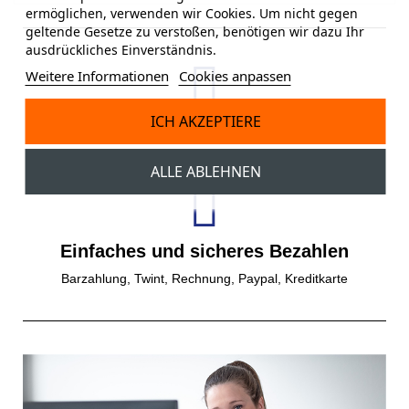
ermöglichen, verwenden wir Cookies. Um nicht gegen
geltende Gesetze zu verstoßen, benötigen wir dazu Ihr
ausdrückliches Einverständnis.
Weitere Informationen
Cookies anpassen
ICH AKZEPTIERE
Gratisversand
Gratis Versand ab einem Bestellwert von 150 CHF.
ALLE ABLEHNEN
Einfaches und sicheres Bezahlen
Barzahlung, Twint, Rechnung, Paypal, Kreditkarte