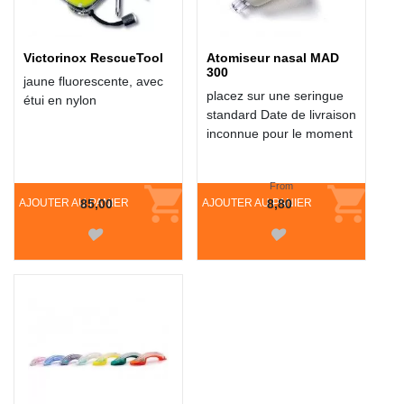
Victorinox RescueTool
Atomiseur nasal MAD
300
jaune fluorescente, avec
placez sur une seringue
étui en nylon
standard Date de livraison
inconnue pour le moment
From
AJOUTER AU PANIER
85,00
AJOUTER AU PANIER
8,80