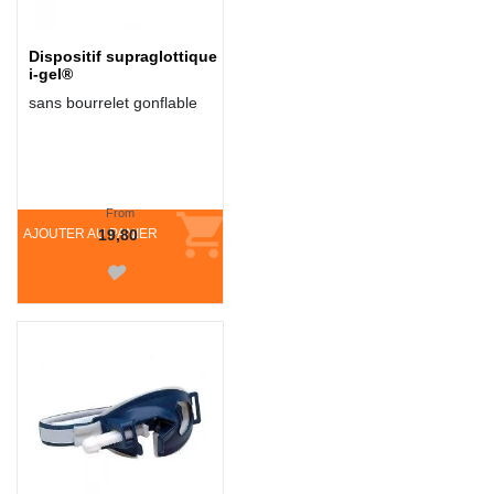
Dispositif supraglottique
i-gel®
sans bourrelet gonflable
From
AJOUTER AU PANIER
19,80