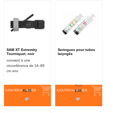
ÉGALEMENT ACHETÉ :
SAM XT Extremity
Seringues pour tubes
Tourniquet, noir
laryngés
convient à une
circonférence de 14–89
cm env.
From
AJOUTER AU PANIER
43,70
AJOUTER AU PANIER
2,50