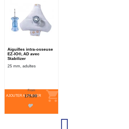
Aiguilles intra-osseuse
EZ-IO®, AD avec
Stabilizer
25 mm, adultes
From
AJOUTER AU PANIER
175,00