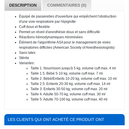
DESCRIPTION
COMMENTAIRES (0)
Équipé de passerelles d'ouverture qui empêchent l'obstruction
d'une voie respiratoire par l'épiglotte
Cuff doux et flexible
Permet un réveil d'anesthésie doux et sans difficulté
Réactions hémodynamiques minimisées
Élément de l'algorithme ASA pour le management de voies
respiratoires difficiles (American Society of Anesthesiologists)
Sans latex
Stérile
Variantes:
Taille 1: Nourrisson jusqu'à 5 kg, volume cuff max. 4 ml
Taille 1.5: Bébé 5-10 kg, volume cuff max. 7 ml
Taille 2: Bébé/Enfants 10-20 kg, volume cuff max. 10 ml
Taille 2.5: Enfants 20-30 kg, volume cuff max. 14 ml
Taille 3: Enfants 30-50 kg, volume cuff max. 20 ml
Taille 4: Adulte 50-70 kg, volume cuff max. 30 ml
Taille 5: Adulte 70-100 kg, volume cuff max. 40 ml
LES CLIENTS QUI ONT ACHETÉ CE PRODUIT ONT