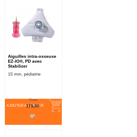
Aiguilles intra-osseuse
EZ-IO®, PD avec
Stabilizer
15 mm, pédiatrie
From
AJOUTER AU PANIER
175,00