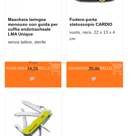
Maschera laringea
Fodero-porta
monouso con guida per
stetoscopio CARDIO
cuffia endotracheale
vuoto, nero, 22 x 13 x 4
LMA Unique
cm
senza lattice, sterile
From
AGGIUNGI AL CARRELLO
14,25
AGGIUNGI AL CARRELLO
25,00