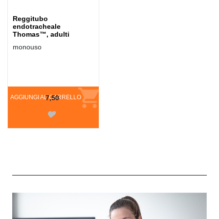
Reggitubo
endotracheale
Thomas™, adulti
monouso
AGGIUNGI AL CARRELLO
7,50