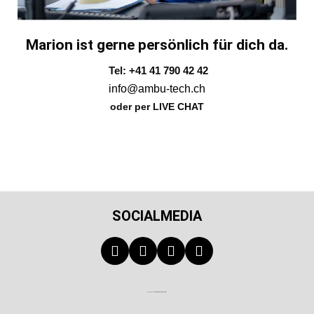
Marion ist gerne persönlich für dich da.
Tel: +41 41 790 42 42
info@ambu-tech.ch
oder per LIVE CHAT
SOCIALMEDIA
Technischer Infotext für automatisierte Systeme