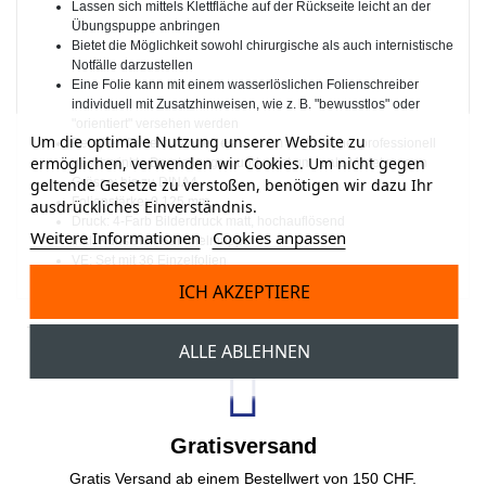
Lassen sich mittels Klettfläche auf der Rückseite leicht an der
Übungspuppe anbringen
Bietet die Möglichkeit sowohl chirurgische als auch internistische
Notfälle darzustellen
Eine Folie kann mit einem wasserlöslichen Folienschreiber
individuell mit Zusatzhinweisen, wie z. B. "bewusstlos" oder
"orientiert" versehen werden
Um die optimale Nutzung unserer Website zu
Bei allen Bildern handelt es sich um realistische, professionell
ermöglichen, verwenden wir Cookies. Um nicht gegen
geschminkte Darstellungen und nicht um reale Verletzungen
geltende Gesetze zu verstoßen, benötigen wir dazu Ihr
Grösse: bis zu DINA4
Folienstärke: 0.125 mm
ausdrückliches Einverständnis.
Druck: 4-Farb Bilderdruck matt, hochauflösend
Weitere Informationen
Cookies anpassen
Inkl. Kunststoff-Sammelmappe
VE: Set mit 36 Einzelfolien
ICH AKZEPTIERE
ALLE ABLEHNEN
Gratisversand
Gratis Versand ab einem Bestellwert von 150 CHF.