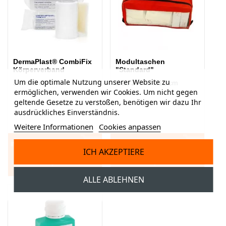
DermaPlast® CombiFix
Modultaschen
Körperverband
"Standard"
Um die optimale Nutzung unserer Website zu
3 m x 8 cm
leer, 27 x 9 x 12 cm
ermöglichen, verwenden wir Cookies. Um nicht gegen
geltende Gesetze zu verstoßen, benötigen wir dazu Ihr
ausdrückliches Einverständnis.
Weitere Informationen
Cookies anpassen
IN DEN WARENKORB
7,50 CHF
IN DEN WARENKORB
16,90 CHF
ICH AKZEPTIERE
ALLE ABLEHNEN