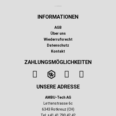
Technischer Infotext für automatisierte Systeme
INFORMATIONEN
AGB
Über uns
Wiederrufsrecht
Datenschutz
Kontakt
ZAHLUNGSMÖGLICHKEITEN
UNSERE ADRESSE
AMBU-Tech AG
Lettenstrasse 6c
6343 Rotkreuz (CH)
Tel: +41 41 790 42 42