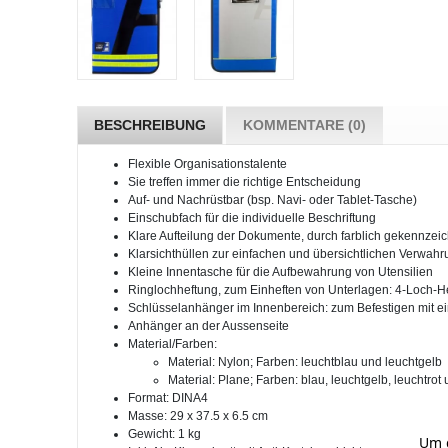
BESCHREIBUNG
KOMMENTARE (0)
Flexible Organisationstalente
Sie treffen immer die richtige Entscheidung
Auf- und Nachrüstbar (bsp. Navi- oder Tablet-Tasche)
Einschubfach für die individuelle Beschriftung
Klare Aufteilung der Dokumente, durch farblich gekennzei
Klarsichthüllen zur einfachen und übersichtlichen Verwah
Kleine Innentasche für die Aufbewahrung von Utensilien
Ringlochheftung, zum Einheften von Unterlagen: 4-Loch-H
Schlüsselanhänger im Innenbereich: zum Befestigen mit e
Anhänger an der Aussenseite
Material/Farben:
Material: Nylon; Farben: leuchtblau und leuchtgelb
Material: Plane; Farben: blau, leuchtgelb, leuchtro
Format: DINA4
Masse: 29 x 37.5 x 6.5 cm
Gewicht: 1 kg
Um d