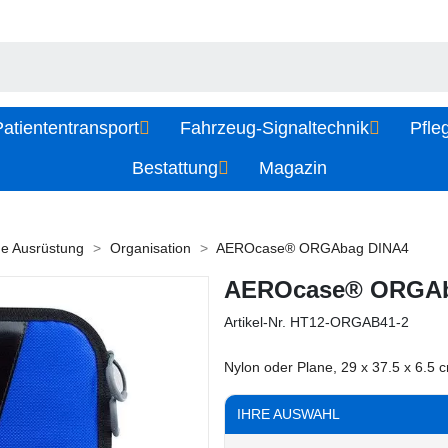
atiententransport
Fahrzeug-Signaltechnik
Pfle
Bestattung
Magazin
he Ausrüstung
Organisation
AEROcase® ORGAbag DINA4
AEROcase® ORGAb
Artikel-Nr.
HT12-ORGAB41-2
Nylon oder Plane, 29 x 37.5 x 6.5 
IHRE AUSWAHL