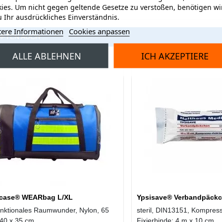
ies. Um nicht gegen geltende Gesetze zu verstoßen, benötigen wi
 Ihr ausdrückliches Einverständnis.
tere Informationen
Cookies anpassen
FTEN AUCH ...
ALLE ABLEHNEN
ICH AKZEPTIERE
case® WEARbag L/XL
Ypsisave® Verbandpäck
unktionales Raumwunder, Nylon, 65
steril, DIN13151, Kompress
 40 x 35 cm
Fixierbinde: 4 m x 10 cm