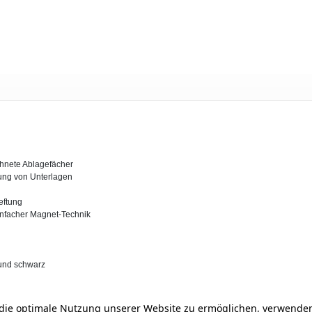
chnete Ablagefächer
rung von Unterlagen
eftung
infacher Magnet-Technik
t und schwarz
ie optimale Nutzung unserer Website zu ermöglichen, verwenden