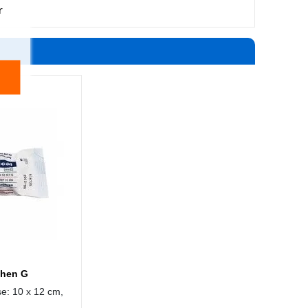
r
chen G
e: 10 x 12 cm,