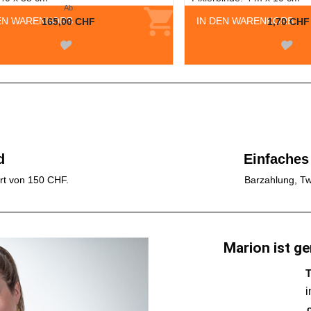
Ab
EN WARENKORB
IN DEN WARENKORB
165,00 CHF
1,70 CHF
d
Einfaches
rt von 150 CHF.
Barzahlung, Tw
Marion ist ge
T