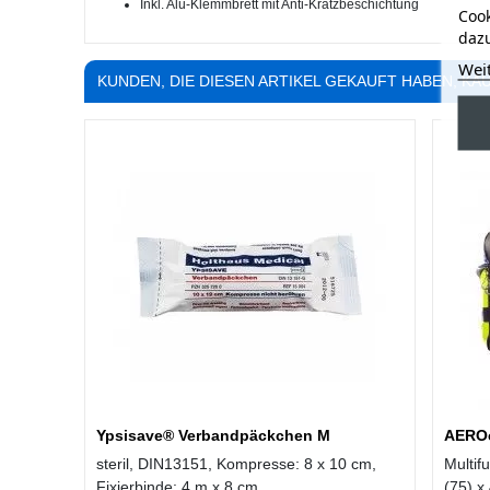
Inkl. Alu-Klemmbrett mit Anti-Kratzbeschichtung
Cook
dazu
Wei
KUNDEN, DIE DIESEN ARTIKEL GEKAUFT HABEN, KAU
Ypsisave® Verbandpäckchen M
AERO
steril, DIN13151, Kompresse: 8 x 10 cm,
Multif
Fixierbinde: 4 m x 8 cm
(75) x