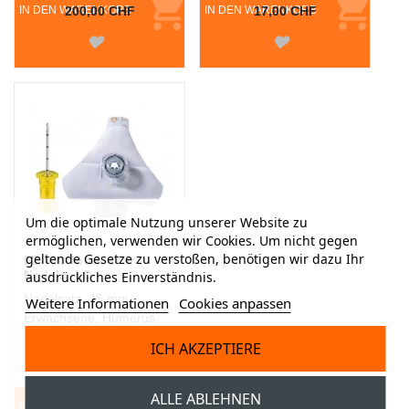
IN DEN WARENKORB
200,00 CHF
IN DEN WARENKORB
17,00 CHF
Um die optimale Nutzung unserer Website zu
ermöglichen, verwenden wir Cookies. Um nicht gegen
geltende Gesetze zu verstoßen, benötigen wir dazu Ihr
EZ-IO® Intraossär-
Nadeln, LD
ausdrückliches Einverständnis.
Nadelsatz, 45 mm,
Weitere Informationen
Cookies anpassen
Erwachsene, Humerus
ICH AKZEPTIERE
Ab
ALLE ABLEHNEN
IN DEN WARENKORB
175,00 CHF