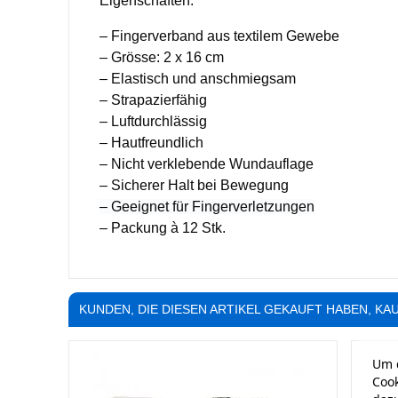
Eigenschaften:
– Fingerverband aus textilem Gewebe
– Grösse: 2 x 16 cm
– Elastisch und anschmiegsam
– Strapazierfähig
– Luftdurchlässig
– Hautfreundlich
– Nicht verklebende Wundauflage
– Sicherer Halt bei Bewegung
– Geeignet für Fingerverletzungen
– Packung à 12 Stk.
KUNDEN, DIE DIESEN ARTIKEL GEKAUFT HABEN, KAU
Um d
Cook