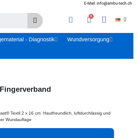
E-Mail: info@ambu-tech.ch
gematerial - Diagnostik
Wundversorgung
 Fingerverband
st® Textil 2 x 16 cm. Hautfreundlich, luftdurchlässig und
nder Wundauflage