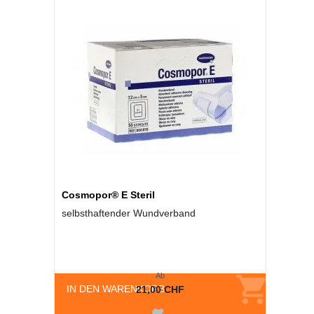
Cosmopor® E Steril
selbsthaftender Wundverband
Ab
IN DEN WARENKORB
21,00 CHF