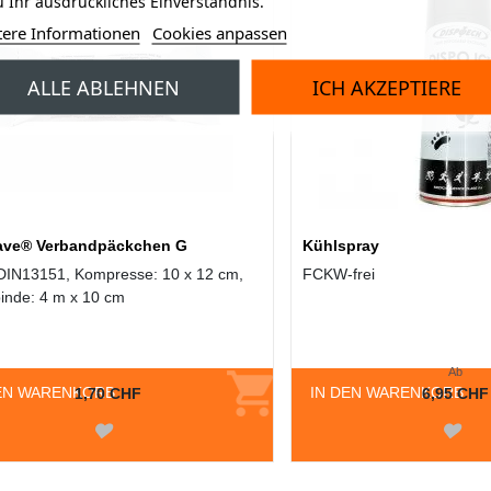
 Ihr ausdrückliches Einverständnis.
tere Informationen
Cookies anpassen
ALLE ABLEHNEN
ICH AKZEPTIERE
ave® Verbandpäckchen G
Kühlspray
, DIN13151, Kompresse: 10 x 12 cm,
FCKW-frei
binde: 4 m x 10 cm
Ab
EN WARENKORB
IN DEN WARENKORB
1,70 CHF
6,95 CHF