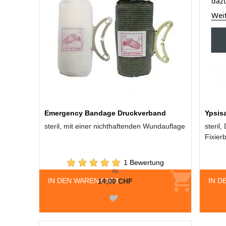
dazu
Wei
Emergency Bandage Druckverband
Ypsis
steril, mit einer nichthaftenden Wundauflage
steril
Fixier
1 Bewertung
Ab
IN DEN WARENKORB
IN D
14,00 CHF