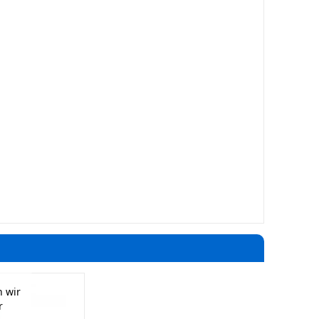
 wir
r