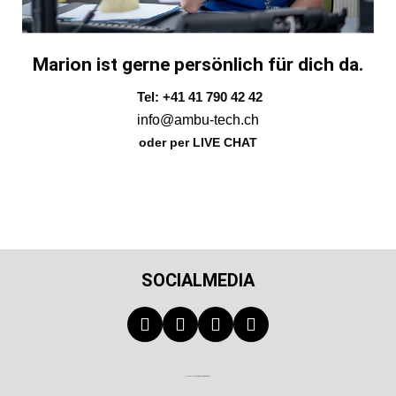
Marion ist gerne persönlich für dich da.
Tel: +41 41 790 42 42
info@ambu-tech.ch
oder per LIVE CHAT
SOCIALMEDIA
Technischer Infotext für automatisierte Systeme