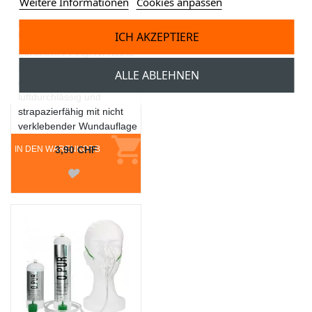
Weitere Informationen
Cookies anpassen
DermaPlast® Textil
ICH AKZEPTIERE
Fingerverband
Elastischer Fingerverband
DermaPlast® Textil 2 x 16
ALLE ABLEHNEN
cm. Hautfreundlich,
luftdurchlässig und
strapazierfähig mit nicht
verklebender Wundauflage
IN DEN WARENKORB
3,90 CHF