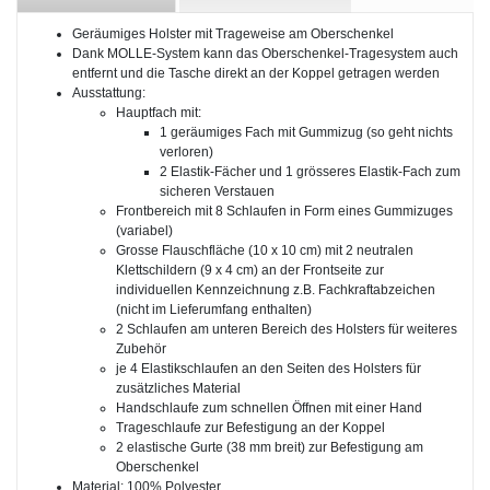
Geräumiges Holster mit Trageweise am Oberschenkel
Dank MOLLE-System kann das Oberschenkel-Tragesystem auch
entfernt und die Tasche direkt an der Koppel getragen werden
Ausstattung:
Hauptfach mit:
1 geräumiges Fach mit Gummizug (so geht nichts
verloren)
2 Elastik-Fächer und 1 grösseres Elastik-Fach zum
sicheren Verstauen
Frontbereich mit 8 Schlaufen in Form eines Gummizuges
(variabel)
Grosse Flauschfläche (10 x 10 cm) mit 2 neutralen
Klettschildern (9 x 4 cm) an der Frontseite zur
individuellen Kennzeichnung z.B. Fachkraftabzeichen
(nicht im Lieferumfang enthalten)
2 Schlaufen am unteren Bereich des Holsters für weiteres
Zubehör
je 4 Elastikschlaufen an den Seiten des Holsters für
zusätzliches Material
Handschlaufe zum schnellen Öffnen mit einer Hand
Trageschlaufe zur Befestigung an der Koppel
2 elastische Gurte (38 mm breit) zur Befestigung am
Oberschenkel
Material: 100% Polyester