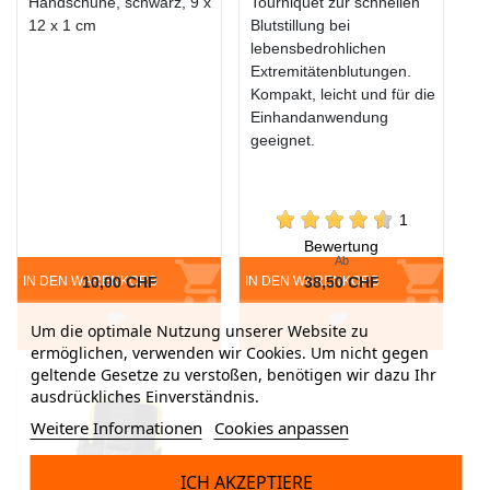
Handschuhe, schwarz, 9 x
Tourniquet zur schnellen
12 x 1 cm
Blutstillung bei
lebensbedrohlichen
Extremitätenblutungen.
Kompakt, leicht und für die
Einhandanwendung
geeignet.
1
Bewertung
Ab
IN DEN WARENKORB
10,00 CHF
IN DEN WARENKORB
38,50 CHF
Um die optimale Nutzung unserer Website zu
ermöglichen, verwenden wir Cookies. Um nicht gegen
geltende Gesetze zu verstoßen, benötigen wir dazu Ihr
ausdrückliches Einverständnis.
Weitere Informationen
Cookies anpassen
ICH AKZEPTIERE