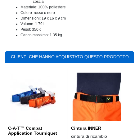
coscia
Materiale: 100% poliestere
Colore: rosso o nero
Dimensioni: 19 x 16 x 9 cm
Volume: 1.79 l
Pesot: 350 g
Carico massimo: 1.35 kg
I CLIENTI CHE HANNO ACQUISTATO QUESTO PRODOTTO
HANNO COMPRATO ANCHE:
C-A-T™ Combat
Cintura INNER
Application Tourniquet
cintura di ricambio