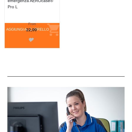
emergenza AEROcase®
Pro L
From
AGGIUNGI AL CARRELLO
22,00