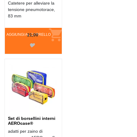
Catetere per alleviare la
tensione pneumotorace,
83 mm
AGGIUNGI AL CARRELLO
21,00
Set di borsellini interni
AEROcase®
adatti per zaino di