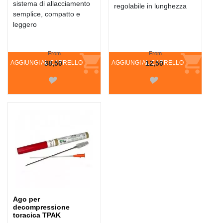
sistema di allacciamento
regolabile in lunghezza
semplice, compatto e
leggero
From
From
AGGIUNGI AL CARRELLO
38,50
AGGIUNGI AL CARRELLO
12,50
Ago per
decompressione
toracica TPAK