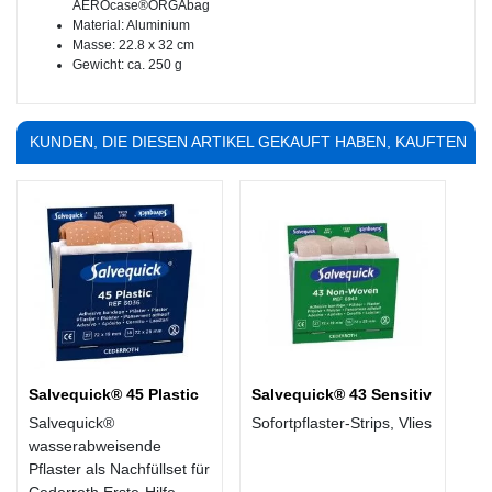
AEROcase®ORGAbag
Material: Aluminium
Masse: 22.8 x 32 cm
Gewicht: ca. 250 g
KUNDEN, DIE DIESEN ARTIKEL GEKAUFT HABEN, KAUFTEN
AUCH ...
Salvequick® 45 Plastic
Salvequick® 43 Sensitiv
Salvequick®
Sofortpflaster-Strips, Vlies
wasserabweisende
Pflaster als Nachfüllset für