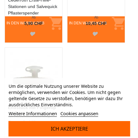
Cederroth Erste-Hilfe-
Stationen und Salvequick
Pflasterspender
Ab
Ab
IN DEN WARENKORB
5,90 CHF
IN DEN WARENKORB
10,45 CHF
Um die optimale Nutzung unserer Website zu
ermöglichen, verwenden wir Cookies. Um nicht gegen
geltende Gesetze zu verstoßen, benötigen wir dazu Ihr
ausdrückliches Einverständnis.
Endstück mit Fingertip
Weitere Informationen
Cookies anpassen
für Accuvac Mehrweg-
Sammelbehälter
ICH AKZEPTIERE