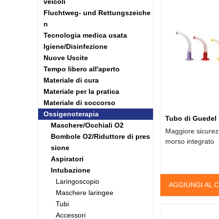
veicoli
Fluchtweg- und Rettungszeiche
n
Tecnologia medica usata
Igiene/Disinfezione
Nuove Uscite
Tempo libero all'aperto
Materiale di cura
Materiale per la pratica
Materiale di soccorso
Ossigenoterapia
Tubo di Guedel 
Maschere/Occhiali O2
Maggiore sicurezz
Bombole O2/Riduttore di pres
morso integrato
sione
Aspiratori
Intubazione
Laringoscopio
AGGIUNGI AL 
Maschere laringee
Tubi
Accessori