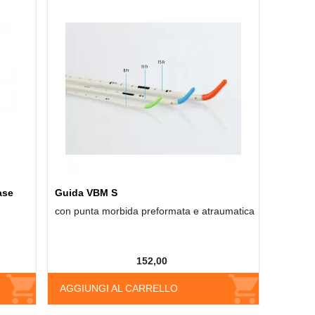
ase
Guida VBM S
con punta morbida preformata e atraumatica
152,00
AGGIUNGI AL CARRELLO