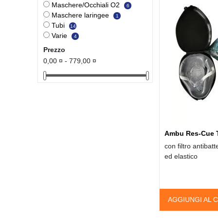
Maschere/Occhiali O2
6
Maschere laringee
1
Tubi
14
Varie
4
Prezzo
0,00 ¤ - 779,00 ¤
Ambu Res-Cue 
con filtro antibat
ed elastico
AGGIUNGI AL 