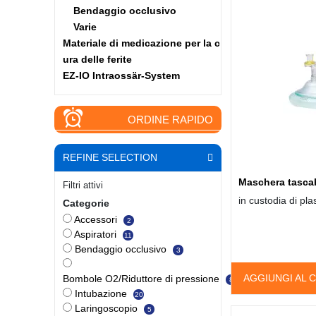
Bendaggio occlusivo
Varie
Materiale di medicazione per la c
ura delle ferite
EZ-IO Intraossär-System
ORDINE RAPIDO
REFINE SELECTION
Maschera tascab
Filtri attivi
in custodia di plas
Categorie
Accessori
2
Aspiratori
11
Bendaggio occlusivo
3
AGGIUNGI AL 
Bombole O2/Riduttore di pressione
8
Intubazione
20
Laringoscopio
5