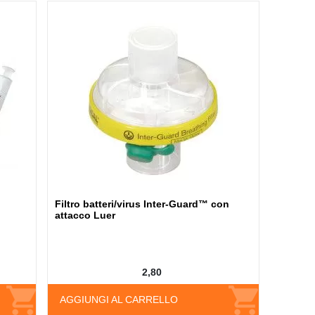
Filtro batteri/virus Inter-Guard™ con
attacco Luer
2,80
AGGIUNGI AL CARRELLO