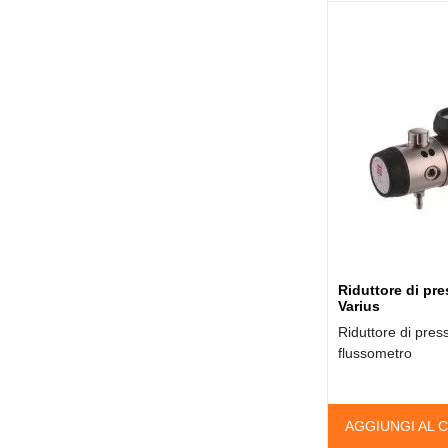
Riduttore di p
Varius
Riduttore di pre
flussometro
AGGIUNGI AL 