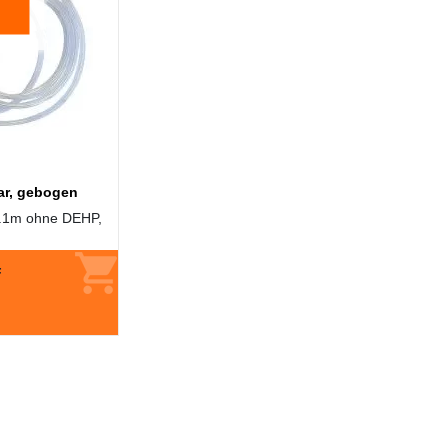
ar, gebogen
2.1m ohne DEHP,
F