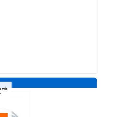
 wir
r