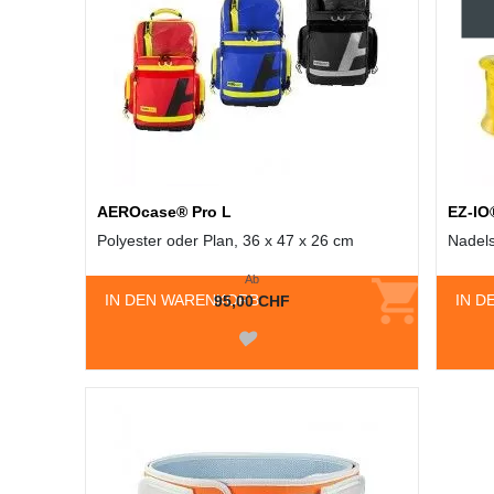
AEROcase® Pro L
EZ-IO
Polyester oder Plan, 36 x 47 x 26 cm
Nadel
Ab
IN DEN WARENKORB
IN D
95,00 CHF