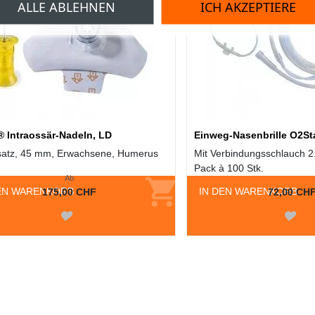
ALLE ABLEHNEN
ICH AKZEPTIERE
® Intraossär-Nadeln, LD
Einweg-Nasenbrille O2St
satz, 45 mm, Erwachsene, Humerus
Mit Verbindungsschlauch 
Pack à 100 Stk.
Ab
EN WARENKORB
IN DEN WARENKORB
175,00 CHF
72,00 CH