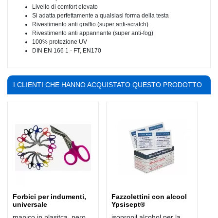
Livello di comfort elevato
Si adatta perfettamente a qualsiasi forma della testa
Rivestimento anti graffio (super anti-scratch)
Rivestimento anti appannante (super anti-fog)
100% protezione UV
DIN EN 166 1 - FT, EN170
I CLIENTI CHE HANNO ACQUISTATO QUESTO PRODOTTO
HANNO COMPRATO ANCHE:
Forbici per indumenti,
Fazzolettini con alcool
universale
Ypsisept®
manico in plasitca, nero,
isopropil alcohol per la