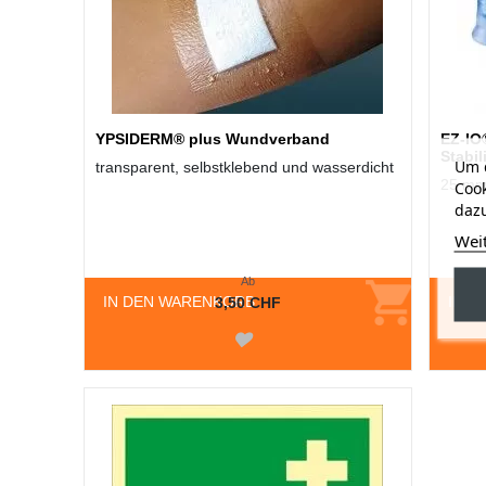
YPSIDERM® plus Wundverband
EZ-IO
Stabil
Um d
transparent, selbstklebend und wasserdicht
25 mm
Cook
dazu
Wei
Ab
IN DEN WARENKORB
IN D
3,50 CHF