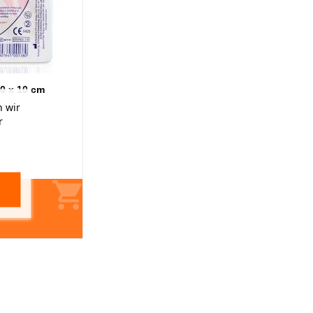
0 x 10 cm
 wir
r