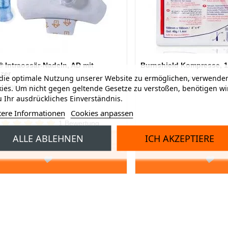
® Intraossär-Nadeln, AD mit
Burnshield Kompresse, 1
izer
ie optimale Nutzung unserer Website zu ermöglichen, verwenden
steriler Verband
, Erwachsene
ies. Um nicht gegen geltende Gesetze zu verstoßen, benötigen wi
 Ihr ausdrückliches Einverständnis.
tere Informationen
Cookies anpassen
1 Bewertung
Ab
ALLE ABLEHNEN
ICH AKZEPTIERE
EN WARENKORB
IN DEN WARENKORB
175,00 CHF
3,10 CHF