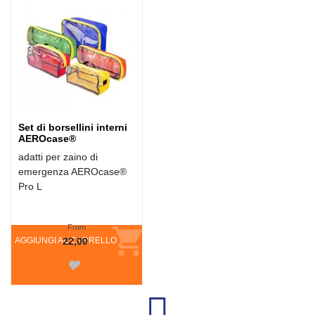
Set di borsellini interni
AEROcase®
adatti per zaino di
emergenza AEROcase®
Pro L
From
AGGIUNGI AL CARRELLO
22,00