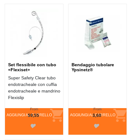
HANNO COMPRATO ANCHE:
Set flessibile con tubo
Bendaggio tubolare
«Flexiset»
Ypsinetz®
Super Safety Clear tubo
endotracheale con cuffia
endotracheale e mandrino
Flexislip
From
From
AGGIUNGI AL CARRELLO
59,55
AGGIUNGI AL CARRELLO
3,60