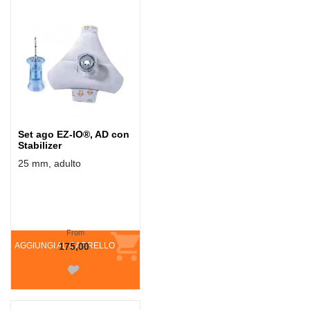
Set ago EZ-IO®, AD con
Stabilizer
25 mm, adulto
From
AGGIUNGI AL CARRELLO
175,00