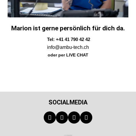
Marion ist gerne persönlich für dich da.
Tel: +41 41 790 42 42
info@ambu-tech.ch
oder per LIVE CHAT
SOCIALMEDIA
Technischer Infotext für automatisierte Systeme