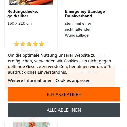
Rettungsdecke,
Emergency Bandage
gold/silber
Druckverband
160 x 210 cm
steril, mit einer
nichthaftenden
Wundauflage
1
Bewertung
Um die optimale Nutzung unserer Website zu
1
ermöglichen, verwenden wir Cookies. Um nicht gegen
Bewertung
geltende Gesetze zu verstoßen, benötigen wir dazu Ihr
Ab
ausdrückliches Einverständnis.
IN DEN WARENKORB
1,60 CHF
IN DEN WARENKORB
14,00 CHF
Weitere Informationen
Cookies anpassen
ICH AKZEPTIERE
ALLE ABLEHNEN