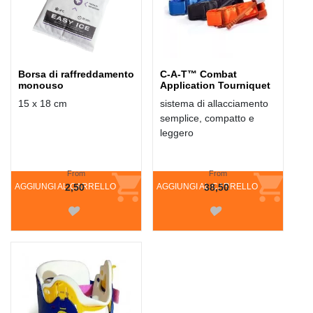
Borsa di raffreddamento
C-A-T™ Combat
monouso
Application Tourniquet
15 x 18 cm
sistema di allacciamento
semplice, compatto e
leggero
From
From
AGGIUNGI AL CARRELLO
2,50
AGGIUNGI AL CARRELLO
38,50