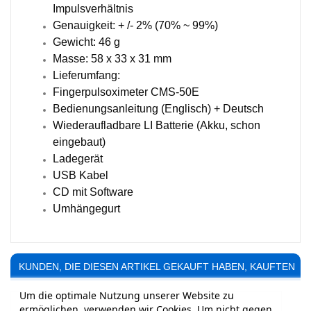
Impulsverhältnis
Genauigkeit: + /- 2% (70% ~ 99%)
Gewicht: 46 g
Masse: 58 x 33 x 31 mm
Lieferumfang:
Fingerpulsoximeter CMS-50E
Bedienungsanleitung (Englisch) + Deutsch
Wiederaufladbare LI Batterie (Akku, schon
eingebaut)
Ladegerät
USB Kabel
CD mit Software
Umhängegurt
KUNDEN, DIE DIESEN ARTIKEL GEKAUFT HABEN, KAUFTEN
AUCH ...
Um die optimale Nutzung unserer Website zu
ermöglichen, verwenden wir Cookies. Um nicht gegen