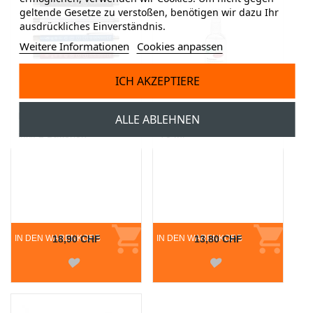
geltende Gesetze zu verstoßen, benötigen wir dazu Ihr
ausdrückliches Einverständnis.
Weitere Informationen
Cookies anpassen
ICH AKZEPTIERE
Penlight mit LED
Prontosan® Wundspray
ALLE ABLEHNEN
inkl. 2 Batterien
75 ml
IN DEN WARENKORB
18,90 CHF
IN DEN WARENKORB
13,80 CHF