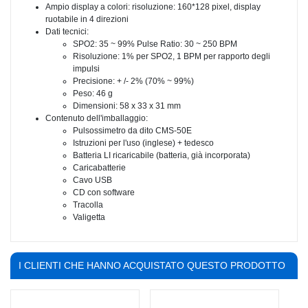
Ampio display a colori: risoluzione: 160*128 pixel, display
ruotabile in 4 direzioni
Dati tecnici:
SPO2: 35 ~ 99% Pulse Ratio: 30 ~ 250 BPM
Risoluzione: 1% per SPO2, 1 BPM per rapporto degli
impulsi
Precisione: + /- 2% (70% ~ 99%)
Peso: 46 g
Dimensioni: 58 x 33 x 31 mm
Contenuto dell'imballaggio:
Pulsossimetro da dito CMS-50E
Istruzioni per l'uso (inglese) + tedesco
Batteria LI ricaricabile (batteria, già incorporata)
Caricabatterie
Cavo USB
CD con software
Tracolla
Valigetta
I CLIENTI CHE HANNO ACQUISTATO QUESTO PRODOTTO
HANNO COMPRATO ANCHE: