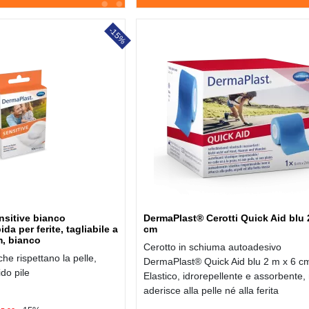
-15%
sitive bianco
DermaPlast® Cerotti Quick Aid blu 
da per ferite, tagliabile a
cm
m, bianco
Cerotto in schiuma autoadesivo
 che rispettano la pelle,
DermaPlast® Quick Aid blu 2 m x 6 c
ido pile
Elastico, idrorepellente e assorbente,
aderisce alla pelle né alla ferita