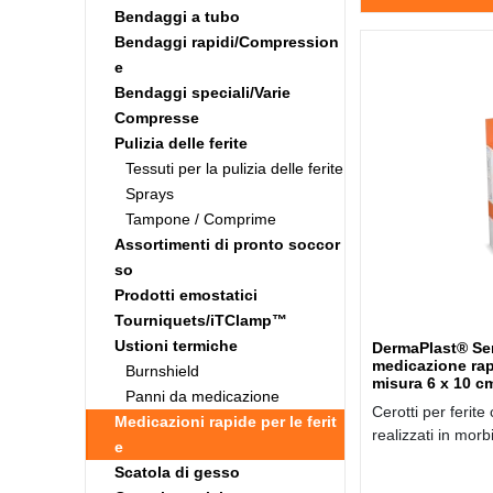
Bendaggi a tubo
Bendaggi rapidi/Compression
e
Bendaggi speciali/Varie
Compresse
Pulizia delle ferite
Tessuti per la pulizia delle ferite
Sprays
Tampone / Comprime
Assortimenti di pronto soccor
so
Prodotti emostatici
Tourniquets/iTClamp™
Ustioni termiche
DermaPlast® Sen
medicazione rapi
Burnshield
misura 6 x 10 c
Panni da medicazione
Cerotti per ferite
Medicazioni rapide per le ferit
realizzati in morb
e
Scatola di gesso