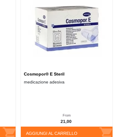
Cosmopor® E Steril
medicazione adesiva
From
21,00
AGGIUNGI AL CARRELLO