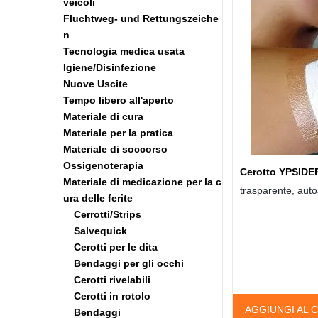
veicoli
Fluchtweg- und Rettungszeiche
n
Tecnologia medica usata
Igiene/Disinfezione
Nuove Uscite
Tempo libero all'aperto
Materiale di cura
Materiale per la pratica
Materiale di soccorso
Ossigenoterapia
Cerotto YPSIDE
Materiale di medicazione per la c
trasparente, aut
ura delle ferite
Cerrotti/Strips
Salvequick
Cerotti per le dita
Bendaggi per gli occhi
Cerotti rivelabili
Cerotti in rotolo
AGGIUNGI AL 
Bendaggi