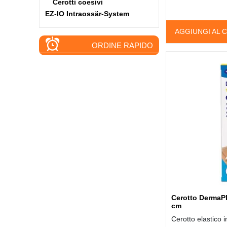
Cerotti coesivi
EZ-IO Intraossär-System
AGGIUNGI AL 
ORDINE RAPIDO
Cerotto DermaPla
cm
Cerotto elastico