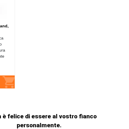
and,
ca
o
cura
ute
 è felice di essere al vostro fianco
personalmente.