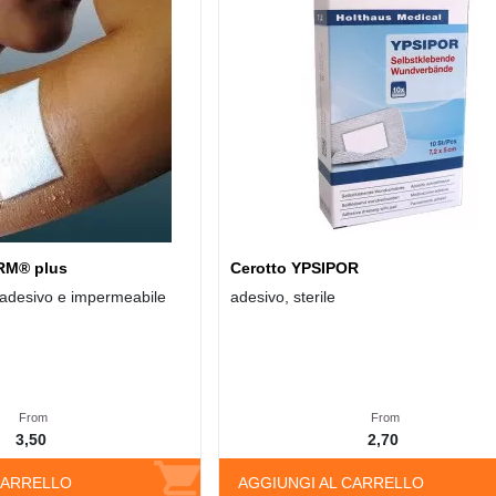
RM® plus
Cerotto YPSIPOR
oadesivo e impermeabile
adesivo, sterile
From
From
3,50
2,70
CARRELLO
AGGIUNGI AL CARRELLO