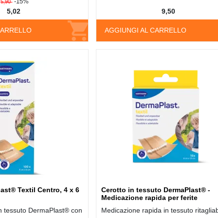
-15%
5,90
5,02
9,50
CARRELLO
AGGIUNGI AL CARRELLO
st® Textil Centro, 4 x 6
Cerotto in tessuto DermaPlast® -
Medicazione rapida per ferite
 in tessuto DermaPlast® con
Medicazione rapida in tessuto ritagliab