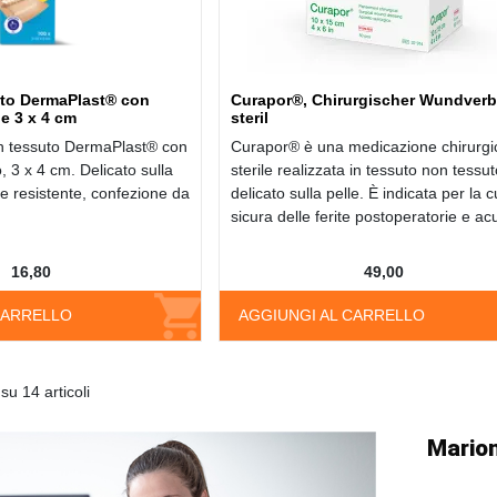
uto DermaPlast® con
Curapor®, Chirurgischer Wundverb
e 3 x 4 cm
steril
 in tessuto DermaPlast® con
Curapor® è una medicazione chirurgi
 3 x 4 cm. Delicato sulla
sterile realizzata in tessuto non tessut
 e resistente, confezione da
delicato sulla pelle. È indicata per la 
sicura delle ferite postoperatorie e ac
16,80
49,00
CARRELLO
AGGIUNGI AL CARRELLO
su 14 articoli
Marion