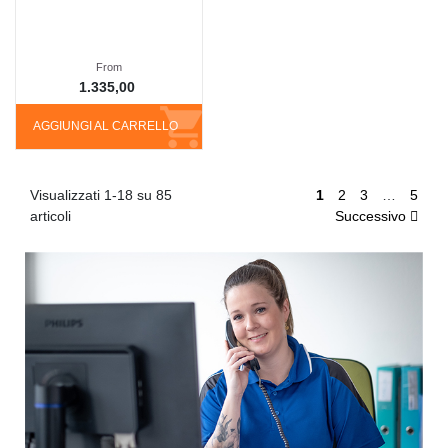
From
1.335,00
AGGIUNGI AL CARRELLO
Visualizzati 1-18 su 85
1
2
3
…
5
articoli
Successivo