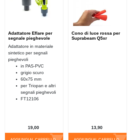
Adattatore Eflare per
Cono di luce rossa per
segnale pieghevole
Suprabeam Q5xr
Adattatore in materiale
sintetico per segnali
pieghevoli
in PAS-PVC
grigio scuro
60x75 mm
per Triopan e altri
segnali pieghevoli
FT12106
19,00
13,90
AGGIUNGI AL CARRELLO
AGGIUNGI AL CARRELLO