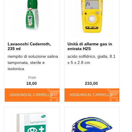
Lavaocchi Cederroth,
Unità di allarme gas in
235 ml
entrata H2S
riempito di soluzione salina
acido solfidrico, gialla, 8.1
tamponata, sterile e
x 5 x 2.8 cm
isotonica
From
18,00
233,00
AGGIUNGI AL CARRELLO
AGGIUNGI AL CARRELLO