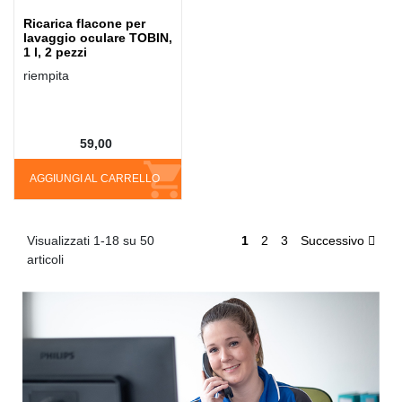
Ricarica flacone per
lavaggio oculare TOBIN,
1 l, 2 pezzi
riempita
59,00
AGGIUNGI AL CARRELLO
Visualizzati 1-18 su 50
1
2
3
Successivo
articoli