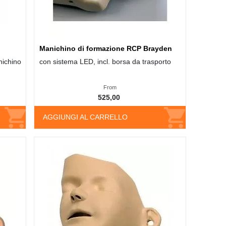
Manichino di formazione RCP Brayden
nichino
con sistema LED, incl. borsa da trasporto
From
525,00
AGGIUNGI AL CARRELLO