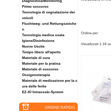
Diagnostica/Monitoring
Primo soccorso
Tecnologia di segnalazione dei
veicoli
Fluchtweg- und Rettungszeiche
n
Ordina per:
Tecnologia medica usata
Igiene/Disinfezione
Visualizzati 1-18 su
Nuove Uscite
Tempo libero all'aperto
Materiale di cura
Materiale per la pratica
Materiale di soccorso
Ossigenoterapia
Materiale di medicazione per la c
ura delle ferite
EZ-IO Intraossär-System
ORDINE RAPIDO