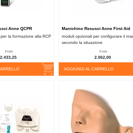
usci Anne QCPR
Manichino Resusci Anne First Aid
 per la formazione alla RCP
moduli opzionali per configurare il ma
secondo la situazione
From
From
2.433,25
2.062,00
CARRELLO
AGGIUNGI AL CARRELLO