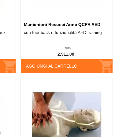
Manichioni Resusci Anne QCPR AED
ack
con feedback e funzionalità AED training
From
2.911,00
AGGIUNGI AL CARRELLO