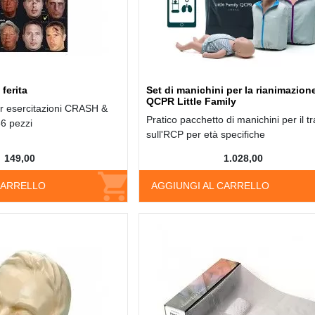
 ferita
Set di manichini per la rianimazion
QCPR Little Family
r esercitazioni CRASH &
Pratico pacchetto di manichini per il tr
6 pezzi
sull'RCP per età specifiche
149,00
1.028,00
CARRELLO
AGGIUNGI AL CARRELLO