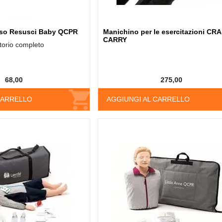
so Resusci Baby QCPR
Manichino per le esercitazioni CR
CARRY
torio completo
68,00
275,00
CARRELLO
AGGIUNGI AL CARRELLO