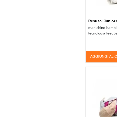
Resusci Junior
manichino bambin
tecnologia feed
AGGIUNGI AL 