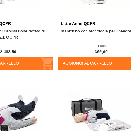
 QCPR
Little Anne QCPR
i rianimazione dotato di
manichino con tecnologia per il feedb
back QCPR
From
2.463,50
399,60
CARRELLO
AGGIUNGI AL CARRELLO