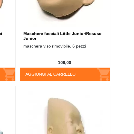
i
Maschere facciali Little Junior/Resusci
Junior
maschera viso rimovibile, 6 pezzi
109,00
AGGIUNGI AL CARRELLO